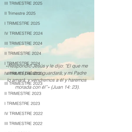
III TRIMESTRE 2025
II Trimestre 2025
I TRIMESTRE 2025
IV TRIMESTRE 2024
III TRIMESTRE 2024
II TRIMESTRE 2024
I TRIMESTRE 2024
«Respondió Jesús y le dijo: “El que me 
ama, mi palabra guardará; y mi Padre 
IV TRIMESTRE 2023
lo amará, y vendremos a él y haremos 
III TRIMESTRE 2023
morada con él”» (Juan 14: 23).
II TRIMESTRE 2023
I TRIMESTRE 2023
IV TRIMESTRE 2022
III TRIMESTRE 2022