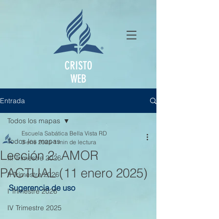
CRISTO
WEB
Entrada
Todos los mapas
Escuela Sabática Bella Vista RD
Todos los mapas
3 ene 2025
1 min de lectura
Lección 2: AMOR
III Trimestre 2026
PACTUAL (11 enero 2025)
II Trimestre 2026
Sugerencia de uso
I Trimestre 2026
IV Trimestre 2025