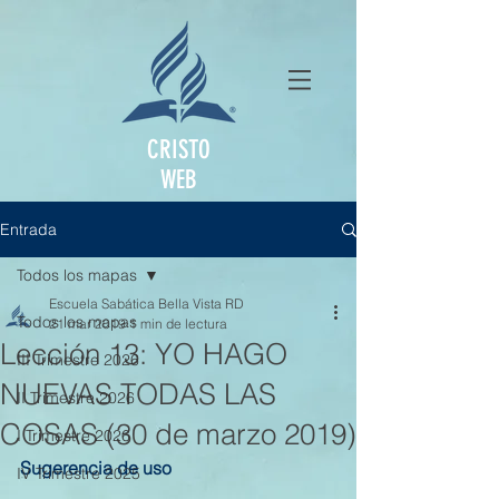
CRISTO
WEB
Entrada
Todos los mapas
Escuela Sabática Bella Vista RD
Todos los mapas
21 mar 2019
1 min de lectura
Lección 13: YO HAGO
III Trimestre 2026
NUEVAS TODAS LAS
II Trimestre 2026
COSAS (30 de marzo 2019)
I Trimestre 2026
Sugerencia de uso
IV Trimestre 2025