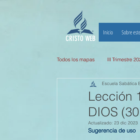
Inicio
Sobre este
CRISTO WEB
Todos los mapas
III Trimestre 2
Escuela Sabática B
III TRIMESTRE 2025
II Tri
Lección 
DIOS (30
II TRIMESTRE 2024
I TRI
Actualizado:
23 dic 2023
Sugerencia de uso
II TRIMESTRE 2023
I TRI