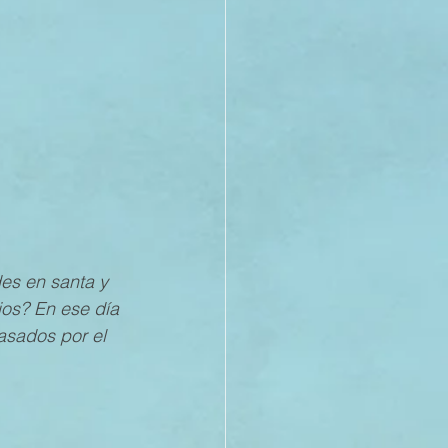
21
20
19
es en santa y 
os? En ese día 
asados por el 