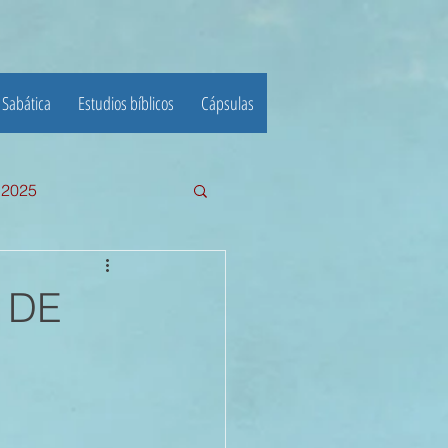
 Sabática
Estudios bíblicos
Cápsulas
e 2025
III TRIMESTRE 2024
N DE
23
22