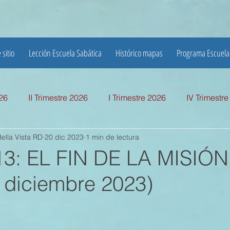
 sitio
Lección Escuela Sabática
Histórico mapas
Programa Escuela
026
II Trimestre 2026
I Trimestre 2026
IV Trimestr
ella Vista RD
20 dic 2023
1 min de lectura
mestre 2025
I TRIMESTRE 2025
IV TRIMESTRE 2024
13: EL FIN DE LA MISIÓ
 diciembre 2023)
MESTRE 2024
IV TRIMESTRE 2023
III TRIMESTRE 20
MESTRE 2023
IV TRIMESTRE 2022
III TRIMESTRE 20