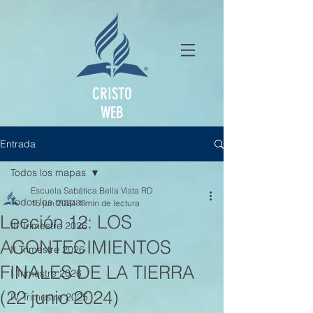
CRISTO
WEB
Entrada
Todos los mapas
Escuela Sabática Bella Vista RD
Todos los mapas
15 jun 2024
1 min de lectura
Lección 12: LOS
III Trimestre 2026
ACONTECIMIENTOS
II Trimestre 2026
FINALES DE LA TIERRA
I Trimestre 2026
(22 junio 2024)
IV Trimestre 2025