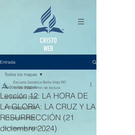
CRISTO
WEB
Entrada
Todos los mapas
Escuela Sabática Bella Vista RD
Todos los mapas
14 dic 2024
1 min de lectura
Lección 12: LA HORA DE
III Trimestre 2026
LA GLORIA: LA CRUZ Y LA
II Trimestre 2026
RESURRECCIÓN (21
I Trimestre 2026
diciembre 2024)
IV Trimestre 2025