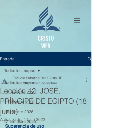
CRISTO
WEB
Entrada
Todos los mapas
Escuela Sabática Bella Vista RD
Todos los mapas
10 jun 2022
1 min de lectura
Lección 12: JOSÉ,
III Trimestre 2026
PRÍNCIPE DE EGIPTO (18
II Trimestre 2026
junio)
I Trimestre 2026
Actualizado:
11 jun 2022
IV Trimestre 2025
Sugerencia de uso