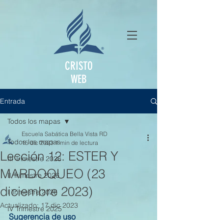
CRISTO
WEB
Entrada
Todos los mapas
Escuela Sabática Bella Vista RD
Todos los mapas
15 dic 2023
1 min de lectura
Lección 12: ESTER Y
III Trimestre 2026
MARDOQUEO (23
II Trimestre 2026
diciembre 2023)
I Trimestre 2026
Actualizado:
17 dic 2023
IV Trimestre 2025
Sugerencia de uso