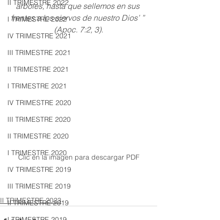
II TRIMESTRE 2022
árboles, hasta que sellemos en sus 
frentes a los siervos de nuestro Dios’ ” 
I TRIMESTRE 2022
(Apoc. 7:2, 3).
IV TRIMESTRE 2021
III TRIMESTRE 2021
II TRIMESTRE 2021
I TRIMESTRE 2021
IV TRIMESTRE 2020
III TRIMESTRE 2020
II TRIMESTRE 2020
I TRIMESTRE 2020
Clic en la imagen para descargar PDF
IV TRIMESTRE 2019
III TRIMESTRE 2019
II TRIMESTRE 2023
II TRIMESTRE 2019
I TRIMESTRE 2019