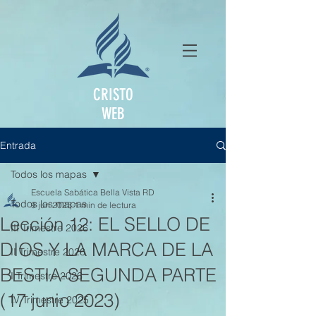
CRISTO
WEB
Entrada
Todos los mapas
Escuela Sabática Bella Vista RD
Todos los mapas
9 jun 2023
1 min de lectura
Lección 12: EL SELLO DE
III Trimestre 2026
DIOS Y LA MARCA DE LA
II Trimestre 2026
BESTIA-SEGUNDA PARTE
I Trimestre 2026
(17 junio 2023)
IV Trimestre 2025