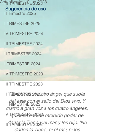
Actualizado:
10 jun 2023
III TRIMESTRE 2025
Sugerencia de uso
II Trimestre 2025
I TRIMESTRE 2025
IV TRIMESTRE 2024
III TRIMESTRE 2024
II TRIMESTRE 2024
I TRIMESTRE 2024
IV TRIMESTRE 2023
III TRIMESTRE 2023
“Entonces vi a otro ángel que subía 
II TRIMESTRE 2023
del este con el sello del Dios vivo. Y 
I TRIMESTRE 2023
clamó a gran voz a los cuatro ángeles, 
IV TRIMESTRE 2022
quienes habían recibido poder de 
dañar la Tierra y el mar, y les dijo: ‘No 
III TRIMESTRE 2022
dañen la Tierra, ni el mar, ni los 