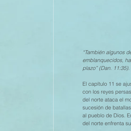
II TRIMESTRE 2022
I TRI
II TRIMESTRE 2021
I TRI
“También algunos de
emblanquecidos, has
II TRIMESTRE 2020
I TRI
plazo” (Dan. 11:35).
El capítulo 11 se aj
II TRIMESTRE 2019
con los reyes persas,
del norte ataca el m
sucesión de batallas 
al pueblo de Dios. En
del norte enfrenta s