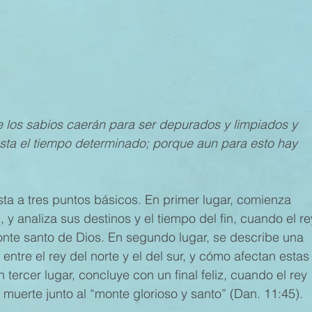
MESTRE 2022
IV TRIMESTRE 2021
III TRIMESTRE 20
MESTRE 2021
IV TRIMESTRE 2020
III TRIMESTRE 20
 los sabios caerán para ser depurados y limpiados y
ta el tiempo determinado; porque aun para esto hay
MESTRE 2020
IV TRIMESTRE 2019
III TRIMESTRE 20
usta a tres puntos básicos. En primer lugar, comienza
 y analiza sus destinos y el tiempo del fin, cuando el re
onte santo de Dios. En segundo lugar, se describe una
entre el rey del norte y el del sur, y cómo afectan estas
 tercer lugar, concluye con un final feliz, cuando el rey
u muerte junto al “monte glorioso y santo” (Dan. 11:45).