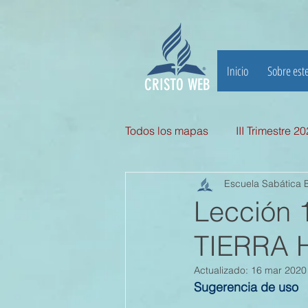
Inicio
Sobre este
CRISTO WEB
Todos los mapas
III Trimestre 2
Escuela Sabática B
III TRIMESTRE 2025
II Tri
Lección 
TIERRA 
II TRIMESTRE 2024
I TRI
Actualizado:
16 mar 2020
Sugerencia de uso
II TRIMESTRE 2023
I TRI