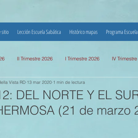
 sitio
Lección Escuela Sabática
Histórico mapas
Programa Escuela
026
II Trimestre 2026
I Trimestre 2026
IV Trimestr
ella Vista RD
13 mar 2020
1 min de lectura
mestre 2025
I TRIMESTRE 2025
IV TRIMESTRE 2024
12: DEL NORTE Y EL SU
HERMOSA (21 de marzo 
MESTRE 2024
IV TRIMESTRE 2023
III TRIMESTRE 20
MESTRE 2023
IV TRIMESTRE 2022
III TRIMESTRE 20