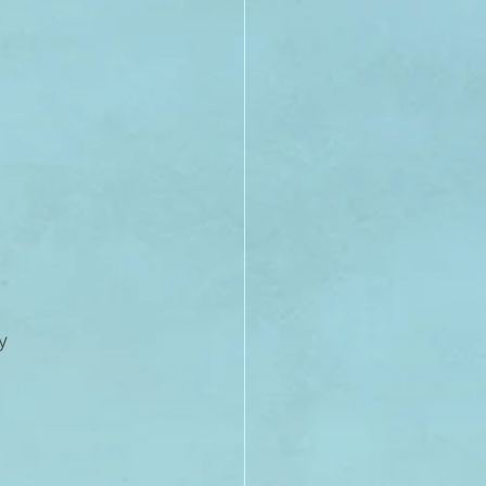
21
20
19
y