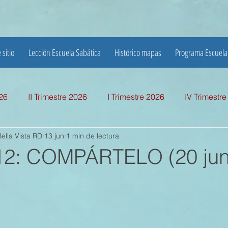
 sitio
Lección Escuela Sabática
Histórico mapas
Programa Escuela
026
II Trimestre 2026
I Trimestre 2026
IV Trimestr
ella Vista RD
13 jun
1 min de lectura
mestre 2025
I TRIMESTRE 2025
IV TRIMESTRE 2024
12: COMPÁRTELO (20 jun
MESTRE 2024
IV TRIMESTRE 2023
III TRIMESTRE 20
MESTRE 2023
IV TRIMESTRE 2022
III TRIMESTRE 20