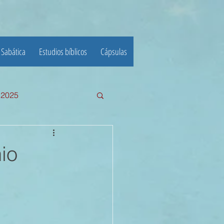
 Sabática
Estudios bíblicos
Cápsulas
e 2025
III TRIMESTRE 2024
io
23
22