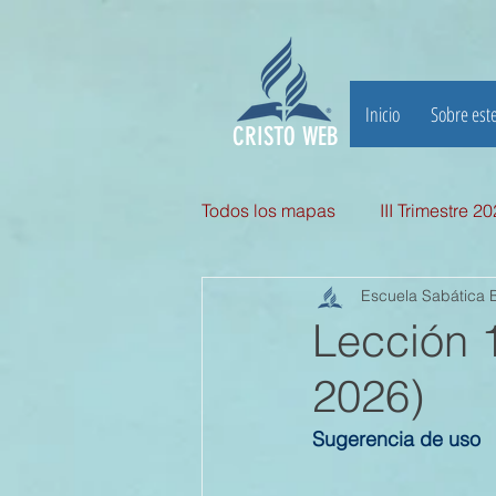
Inicio
Sobre este
CRISTO WEB
Todos los mapas
III Trimestre 2
Escuela Sabática B
III TRIMESTRE 2025
II Tri
Lección 
2026)
II TRIMESTRE 2024
I TRI
Sugerencia de uso
II TRIMESTRE 2023
I TRI