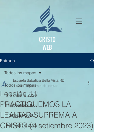
CRISTO
WEB
Entrada
Todos los mapas
Escuela Sabática Bella Vista RD
Todos los mapas
1 sept 2023
1 min de lectura
Lección 11:
III Trimestre 2026
PRACTIQUEMOS LA
II Trimestre 2026
LEALTAD SUPREMA A
I Trimestre 2026
CRISTO (9 setiembre 2023)
IV Trimestre 2025