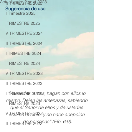
Actualizado:
2 sept 2023
III TRIMESTRE 2025
Sugerencia de uso
II Trimestre 2025
I TRIMESTRE 2025
IV TRIMESTRE 2024
III TRIMESTRE 2024
II TRIMESTRE 2024
I TRIMESTRE 2024
IV TRIMESTRE 2023
III TRIMESTRE 2023
“Y ustedes, amos, hagan con ellos lo 
II TRIMESTRE 2023
mismo. Dejen las amenazas, sabiendo 
I TRIMESTRE 2023
que el Señor de ellos y de ustedes 
IV TRIMESTRE 2022
está en el cielo, y no hace acepción 
de personas” (Efe. 6:9).
III TRIMESTRE 2022