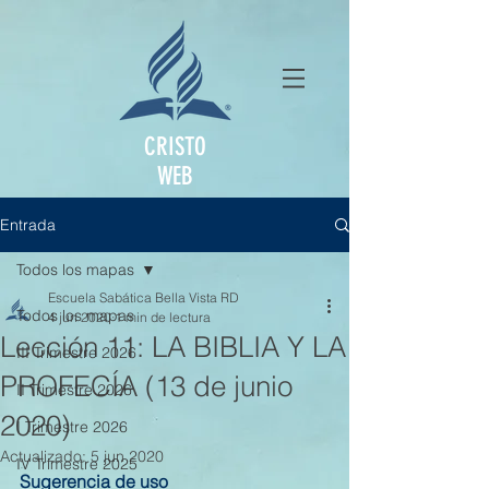
CRISTO
WEB
Entrada
Todos los mapas
Escuela Sabática Bella Vista RD
Todos los mapas
4 jun 2020
1 min de lectura
Lección 11: LA BIBLIA Y LA
III Trimestre 2026
PROFECÍA (13 de junio
II Trimestre 2026
2020)
I Trimestre 2026
Actualizado:
5 jun 2020
IV Trimestre 2025
Sugerencia de uso