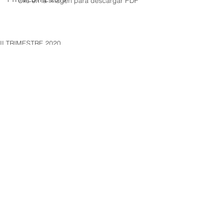
Clic en la imagen para descargar PDF
II TRIMESTRE 2020
Ver todo
Entradas recientes