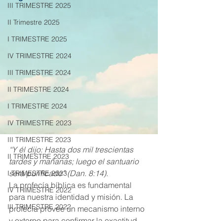
III TRIMESTRE 2025
II Trimestre 2025
I TRIMESTRE 2025
IV TRIMESTRE 2024
III TRIMESTRE 2024
II TRIMESTRE 2024
I TRIMESTRE 2024
IV TRIMESTRE 2023
III TRIMESTRE 2023
“Y él dijo: Hasta dos mil trescientas 
II TRIMESTRE 2023
tardes y mañanas; luego el santuario 
será purificado” (Dan. 8:14).
I TRIMESTRE 2023
La profecía bíblica es fundamental 
IV TRIMESTRE 2022
para nuestra identidad y misión. La 
III TRIMESTRE 2022
profecía provee un mecanismo interno 
y externo para confirmar la exactitud 