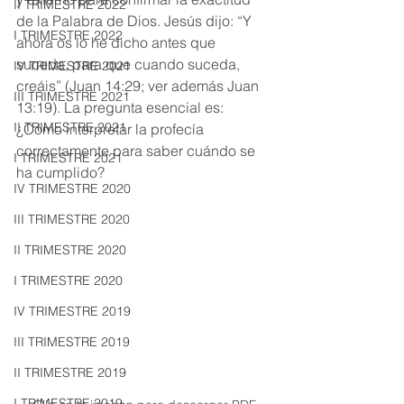
II TRIMESTRE 2022
de la Palabra de Dios. Jesús dijo: “Y 
I TRIMESTRE 2022
ahora os lo he dicho antes que 
suceda, para que cuando suceda, 
IV TRIMESTRE 2021
creáis” (Juan 14:29; ver además Juan 
III TRIMESTRE 2021
13:19). La pregunta esencial es: 
II TRIMESTRE 2021
¿Cómo interpretar la profecía 
correctamente para saber cuándo se 
I TRIMESTRE 2021
ha cumplido?
IV TRIMESTRE 2020
III TRIMESTRE 2020
II TRIMESTRE 2020
I TRIMESTRE 2020
IV TRIMESTRE 2019
III TRIMESTRE 2019
II TRIMESTRE 2019
I TRIMESTRE 2019