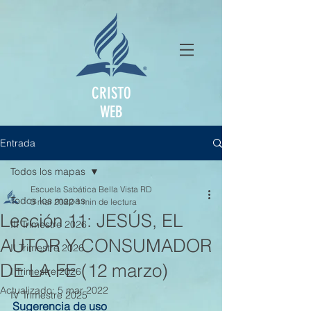
CRISTO
WEB
Entrada
Todos los mapas
Escuela Sabática Bella Vista RD
Todos los mapas
3 mar 2022
1 min de lectura
Lección 11: JESÚS, EL
III Trimestre 2026
AUTOR Y CONSUMADOR
II Trimestre 2026
DE LA FE (12 marzo)
I Trimestre 2026
Actualizado:
5 mar 2022
IV Trimestre 2025
Sugerencia de uso