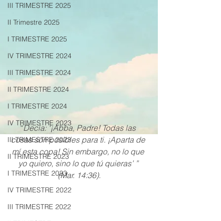
III TRIMESTRE 2025
II Trimestre 2025
I TRIMESTRE 2025
IV TRIMESTRE 2024
III TRIMESTRE 2024
II TRIMESTRE 2024
I TRIMESTRE 2024
IV TRIMESTRE 2023
“
Decía: ‘¡Abba, Padre! Todas las 
cosas son posibles para ti. ¡Aparta de 
III TRIMESTRE 2023
mí esta copa! Sin embargo, no lo que 
II TRIMESTRE 2023
yo quiero, sino lo que tú quieras’ ” 
I TRIMESTRE 2023
(Mar. 14:36).
IV TRIMESTRE 2022
III TRIMESTRE 2022