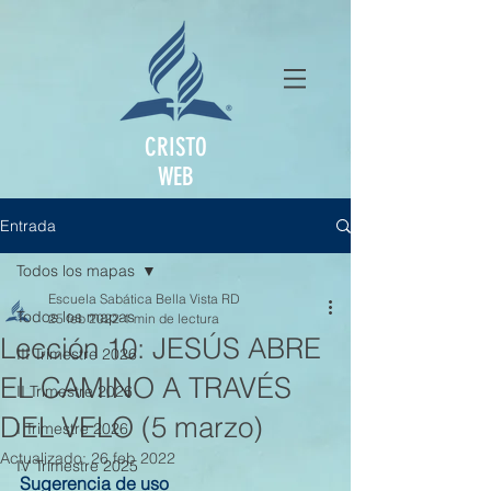
CRISTO
WEB
Entrada
Todos los mapas
Escuela Sabática Bella Vista RD
Todos los mapas
25 feb 2022
1 min de lectura
Lección 10: JESÚS ABRE
III Trimestre 2026
EL CAMINO A TRAVÉS
II Trimestre 2026
DEL VELO (5 marzo)
I Trimestre 2026
Actualizado:
26 feb 2022
IV Trimestre 2025
Sugerencia de uso