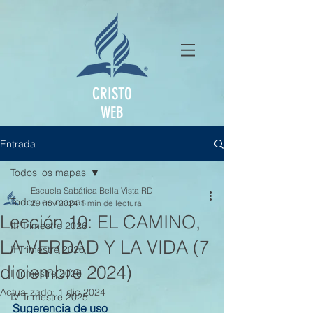
CRISTO
WEB
Entrada
Todos los mapas
Escuela Sabática Bella Vista RD
Todos los mapas
29 nov 2024
1 min de lectura
Lección 10: EL CAMINO,
III Trimestre 2026
LA VERDAD Y LA VIDA (7
II Trimestre 2026
diciembre 2024)
I Trimestre 2026
Actualizado:
1 dic 2024
IV Trimestre 2025
Sugerencia de uso