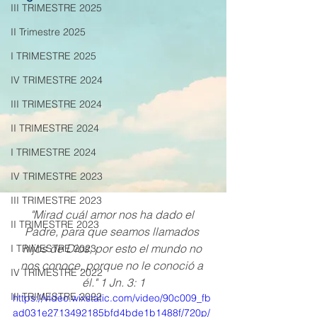
III TRIMESTRE 2025
II Trimestre 2025
I TRIMESTRE 2025
IV TRIMESTRE 2024
III TRIMESTRE 2024
II TRIMESTRE 2024
I TRIMESTRE 2024
IV TRIMESTRE 2023
III TRIMESTRE 2023
"Mirad cuál amor nos ha dado el 
II TRIMESTRE 2023
Padre, para que seamos llamados 
hijos de Dios; por esto el mundo no 
I TRIMESTRE 2023
nos conoce, porque no le conoció a 
IV TRIMESTRE 2022
él." 1 Jn. 3: 1
III TRIMESTRE 2022
https://video.wixstatic.com/video/90c009_fb
ad031e2713492185bfd4bde1b1488f/720p/