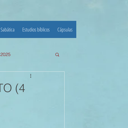
 Sabática
Estudios bíblicos
Cápsulas
e 2025
III TRIMESTRE 2024
TO (4
23
22