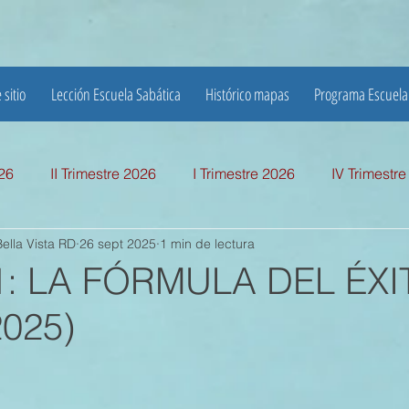
 sitio
Lección Escuela Sabática
Histórico mapas
Programa Escuela
026
II Trimestre 2026
I Trimestre 2026
IV Trimestr
ella Vista RD
26 sept 2025
1 min de lectura
mestre 2025
I TRIMESTRE 2025
IV TRIMESTRE 2024
1: LA FÓRMULA DEL ÉXI
2025)
MESTRE 2024
IV TRIMESTRE 2023
III TRIMESTRE 20
MESTRE 2023
IV TRIMESTRE 2022
III TRIMESTRE 20