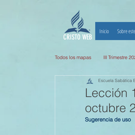
Inicio
Sobre este
CRISTO WEB
Todos los mapas
III Trimestre 2
Escuela Sabática B
III TRIMESTRE 2025
II Tri
Lección 
octubre 
II TRIMESTRE 2024
I TRI
Sugerencia de uso
II TRIMESTRE 2023
I TRI