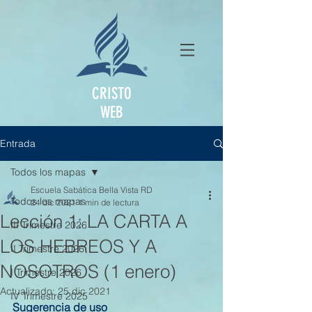
CRISTO
WEB
Entrada
Todos los mapas
Escuela Sabática Bella Vista RD
Todos los mapas
24 dic 2021
1 min de lectura
Lección 1: LA CARTA A
III Trimestre 2026
LOS HEBREOS Y A
II Trimestre 2026
NOSOTROS (1 enero)
I Trimestre 2026
Actualizado:
25 dic 2021
IV Trimestre 2025
Sugerencia de uso