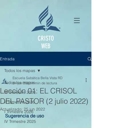
CRISTO
WEB
Entrada
Todos los mapas
Escuela Sabática Bella Vista RD
Todos los mapas
24 jun 2022
1 min de lectura
Lección 01: EL CRISOL
III Trimestre 2026
DEL PASTOR (2 julio 2022)
II Trimestre 2026
Actualizado:
25 jun 2022
I Trimestre 2026
Sugerencia de uso
IV Trimestre 2025