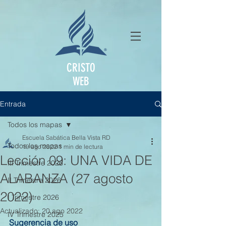
CRISTO
WEB
Entrada
Todos los mapas
Escuela Sabática Bella Vista RD
Todos los mapas
19 ago 2022
1 min de lectura
Lección 09: UNA VIDA DE
III Trimestre 2026
ALABANZA (27 agosto
II Trimestre 2026
2022)
I Trimestre 2026
Actualizado:
20 ago 2022
IV Trimestre 2025
Sugerencia de uso