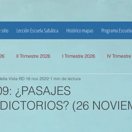
 sitio
Lección Escuela Sabática
Histórico mapas
Programa Escuela
026
II Trimestre 2026
I Trimestre 2026
IV Trimestr
ella Vista RD
18 nov 2022
1 min de lectura
mestre 2025
I TRIMESTRE 2025
IV TRIMESTRE 2024
09: ¿PASAJES
ICTORIOS? (26 NOVI
MESTRE 2024
IV TRIMESTRE 2023
III TRIMESTRE 20
MESTRE 2023
IV TRIMESTRE 2022
III TRIMESTRE 20