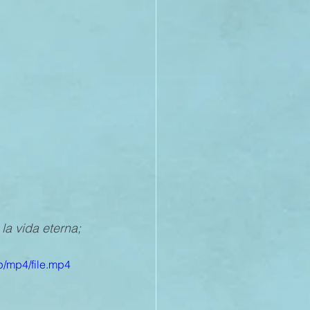
21
20
19
la vida eterna; 
/mp4/file.mp4