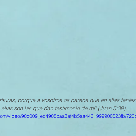
MESTRE 2022
IV TRIMESTRE 2021
III TRIMESTRE 20
MESTRE 2021
IV TRIMESTRE 2020
III TRIMESTRE 20
MESTRE 2020
IV TRIMESTRE 2019
III TRIMESTRE 20
ituras; porque a vosotros os parece que en ellas tenéis 
 ellas son las que dan testimonio de mí" (Juan 5:39).
ic.com/video/90c009_ec4908caa3af4b5aa4431999900523fb/720p