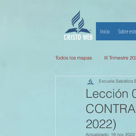
Inicio
Sobre este
CRISTO WEB
Todos los mapas
III Trimestre 2
Escuela Sabática B
III TRIMESTRE 2025
II Tri
Lección 
CONTRAD
II TRIMESTRE 2024
I TRI
2022)
II TRIMESTRE 2023
I TRI
Actualizado:
19 nov 2022