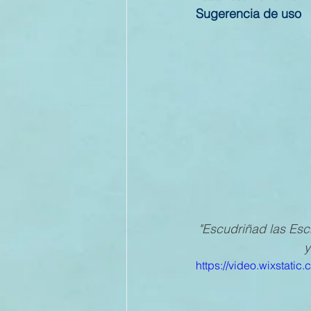
Sugerencia de uso
II TRIMESTRE 2022
I TRI
II TRIMESTRE 2021
I TRI
II TRIMESTRE 2020
I TRI
II TRIMESTRE 2019
"Escudriñad las Escr
y
https://video.wixstat