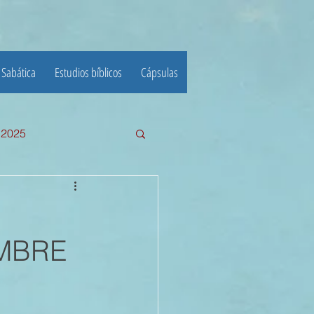
 Sabática
Estudios bíblicos
Cápsulas
e 2025
III TRIMESTRE 2024
EMBRE
23
22