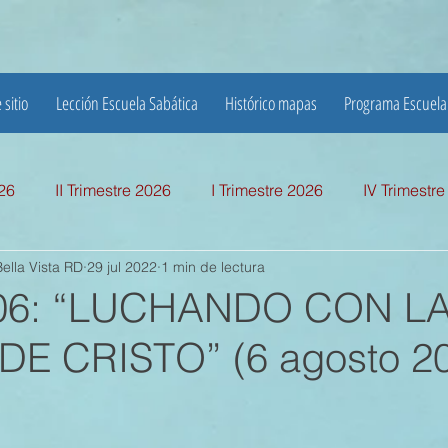
 sitio
Lección Escuela Sabática
Histórico mapas
Programa Escuela
026
II Trimestre 2026
I Trimestre 2026
IV Trimestr
ella Vista RD
29 jul 2022
1 min de lectura
mestre 2025
I TRIMESTRE 2025
IV TRIMESTRE 2024
 06: “LUCHANDO CON L
E CRISTO” (6 agosto 2
MESTRE 2024
IV TRIMESTRE 2023
III TRIMESTRE 20
MESTRE 2023
IV TRIMESTRE 2022
III TRIMESTRE 20