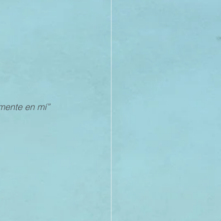
21
20
mente en mí” 
19