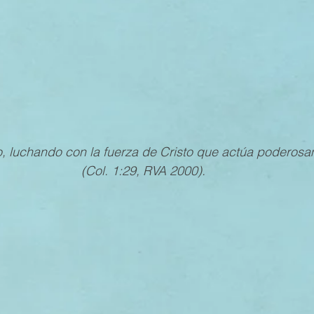
MESTRE 2022
IV TRIMESTRE 2021
III TRIMESTRE 20
MESTRE 2021
IV TRIMESTRE 2020
III TRIMESTRE 20
, luchando con la fuerza de Cristo que actúa poderosa
MESTRE 2020
IV TRIMESTRE 2019
III TRIMESTRE 20
(Col. 1:29, RVA 2000).