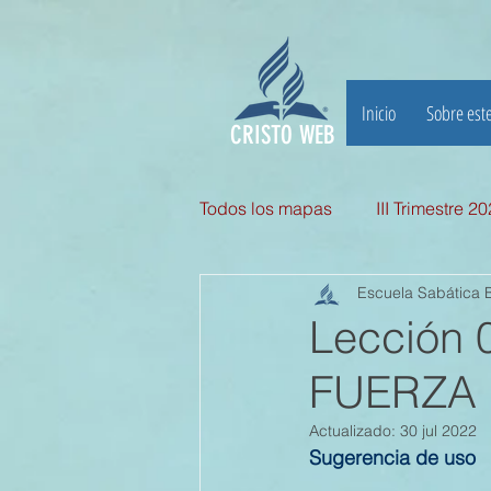
Inicio
Sobre este
CRISTO WEB
Todos los mapas
III Trimestre 2
Escuela Sabática B
III TRIMESTRE 2025
II Tri
Lección
FUERZA D
II TRIMESTRE 2024
I TRI
Actualizado:
30 jul 2022
Sugerencia de uso
II TRIMESTRE 2023
I TRI